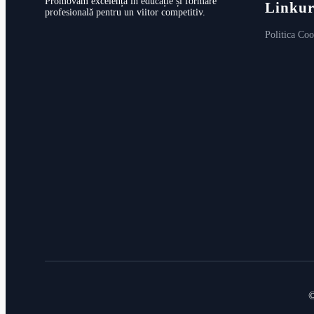
Promovăm excelența în educație și formare
Linkur
profesională pentru un viitor competitiv.
Politica Coo
©