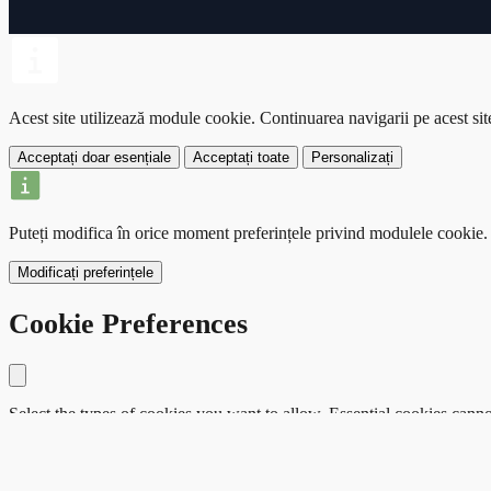
Acest site utilizează module cookie.
Continuarea navigarii pe acest si
Acceptați doar esențiale
Acceptați toate
Personalizați
Puteți modifica în orice moment preferințele privind modulele cookie.
Modificați preferințele
Cookie Preferences
Close modal
Select the types of cookies you want to allow. Essential cookies canno