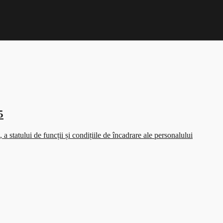
5
 statului de funcții și condițiile de încadrare ale personalului