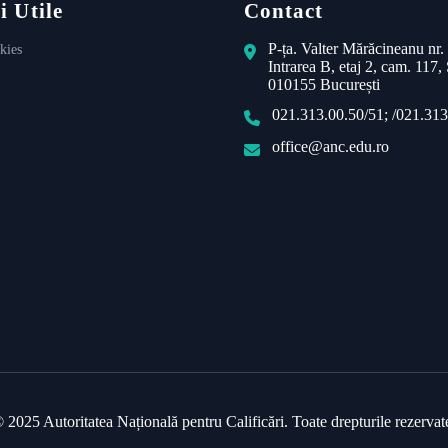
i Utile
Contact
P-ța. Valter Mărăcineanu nr.
kies
Intrarea B, etaj 2, cam. 117, 
010155 București
021.313.00.50/51; /021.313
office@anc.edu.ro
 2025 Autoritatea Națională pentru Calificări. Toate drepturile rezervat