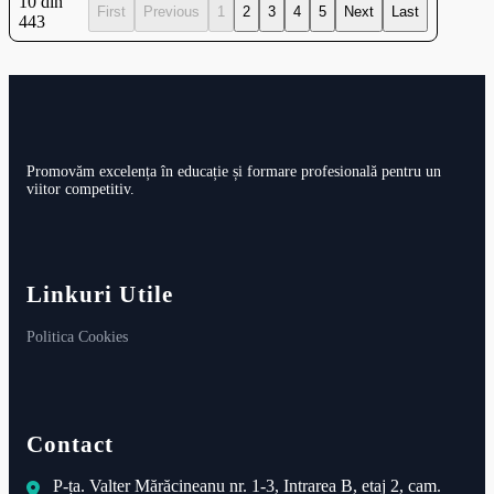
10 din
First
Previous
1
2
3
4
5
Next
Last
443
Promovăm excelența în educație și formare profesională pentru un
viitor competitiv.
Linkuri Utile
Politica Cookies
Contact
P-ța. Valter Mărăcineanu nr. 1-3, Intrarea B, etaj 2, cam.