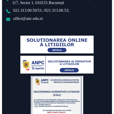
117, Sector 1, 010155 București
021.313.00.50/51; /021.313.00.53;
office@anc.edu.ro