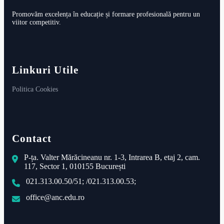
Promovăm excelența în educație și formare profesională pentru un
viitor competitiv.
Linkuri Utile
Politica Cookies
Decizia nr.267/18.07.2024
Contact
Vezi
P-ța. Valter Mărăcineanu nr. 1-3, Intrarea B, etaj 2, cam.
117, Sector 1, 010155 București
021.313.00.50/51; /021.313.00.53;
office@anc.edu.ro