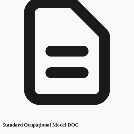
Lista standardelor ocupaționale aprobate în an
care intră sub incidența arhivării în anul 2025
Vezi