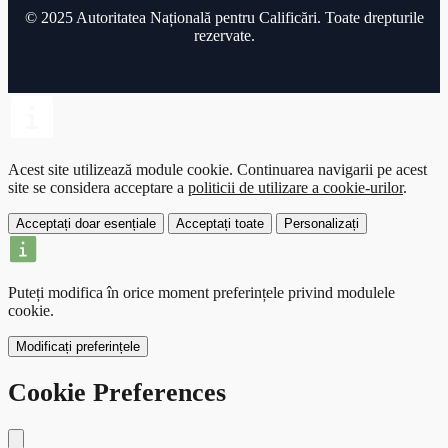
LISTA ocupațiilor elementare pentru care se p
© 2025 Autoritatea Națională pentru Calificări. Toate drepturile
rezervate.
programe de calificare de nivel 1 – Anexă la Or
2495/2018
Vezi
Acest site utilizează module cookie.
Continuarea navigarii pe acest
site se considera acceptare a
politicii de utilizare a cookie-urilor
.
Acceptați doar esențiale
Acceptați toate
Personalizați
Puteți modifica în orice moment preferințele privind modulele
cookie.
Modificați preferințele
Cookie Preferences
Close modal