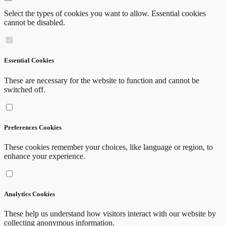
Select the types of cookies you want to allow. Essential cookies
cannot be disabled.
Essential Cookies
These are necessary for the website to function and cannot be
switched off.
Preferences Cookies
LISTA ocupațiilor elementare care nu se regase
These cookies remember your choices, like language or region, to
Anexa la Ordinul nr. 2495/2018
enhance your experience.
Vezi
Analytics Cookies
These help us understand how visitors interact with our website by
collecting anonymous information.