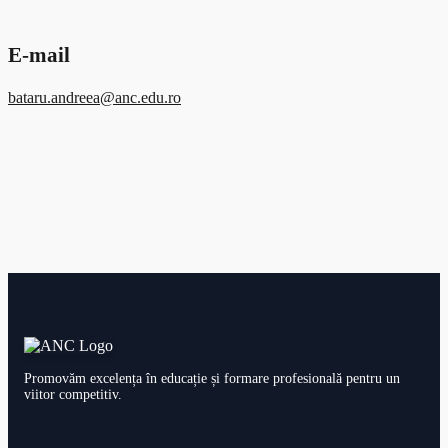
E-mail
bataru.andreea@anc.edu.ro
Promovăm excelența în educație și formare profesională pentru un
viitor competitiv.