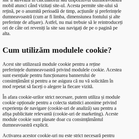
Statistici
Euroguidance
ISCO sarcini și activități
Tarife
Registrul Național al Centrelor Profesionale
Legături utile
Consultare publică
mobil atunci când vizitați site-ul. Acesta permite site-ului să
rețină, pe o anumită perioadă de timp, acțiunile și preferințele
RNCIS
Proiecte
Standarde Ocupaționale 2014-2026
Programe de formare
Registrul Absolventilor
Contact
Integritate instituțională
Note de informare
Acte normative
dumneavoastră (cum ar fi limba, dimensiunea fontului și alte
preferințe de afișare). Astfel, nu mai trebuie să le reintroduceți
RNCP
Standarde Ocupaționale Arhivate (documentare)
Registre
Comunicat de presa
Statistici europene
Reglementări
În calitate de beneficiar
Specialist în sisteme de calificare
Registru consemnare și analizare propuneri
Etică și conduită
ori de câte ori reveniți la site sau navigați de pe o pagină pe
alta.
RNPP
Standarde de Pregatire Profesională
RNCIS
Lista calificarilor aprobate provizoriu
În calitate de partener
Evaluator de evaluator
Registrul specialiștilor în sisteme de calificare
Plan de integritate
RPEFPAIIS
Recunoaștere acte studii nivel 1-5 CNC
RNCIS Arhivă
Reglementări
Evaluator extern
Registrul evaluatorilor de evaluatori
Cum utilizăm modulele cookie?
Comitete sectoriale
RNPP
Reglementări
Registrul atestatelor
Evaluator de competențe profesionale
Registrul evaluatorilor externi
Registrul evaluatorilor de competențe profesionale
Acest site utilizează module cookie pentru a reține
Relația cu piața muncii protocoale de colaborare
RPEFPAIIS
Reglementari
Centru competențe digitale
(2026-prezent)
preferințele dumneavoastră privind modulele cookie. Acestea
Registrul evaluatorilor de competențe
sunt esențiale pentru funcționarea bannerului de
Standarde Ocupaționale
Acte necesare
profesionale(2021-2025)
consimțământ și pentru a ne asigura că nu vă solicităm în
mod repetat să faceți o alegere la fiecare vizită.
În afara cookie-urilor strict necesare, putem utiliza și module
cookie opționale pentru a colecta statistici anonime privind
experiența de navigare (cookie-uri de analiză) sau pentru a
afișa publicitate relevantă (cookie-uri de marketing). Aceste
module cookie sunt plasate doar cu consimțământul
dumneavoastră explicit.
Activarea acestor cookie-uri nu este strict necesară pentru