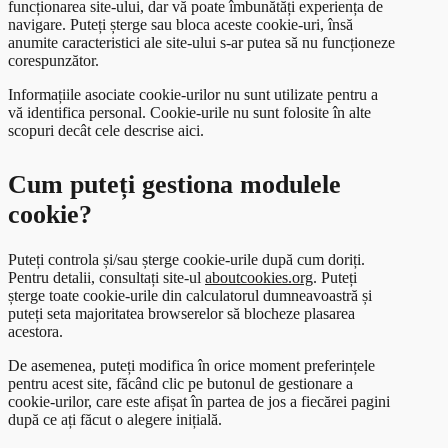
funcționarea site-ului, dar vă poate îmbunătăți experiența de
navigare. Puteți șterge sau bloca aceste cookie-uri, însă
anumite caracteristici ale site-ului s-ar putea să nu funcționeze
corespunzător.
Informațiile asociate cookie-urilor nu sunt utilizate pentru a
vă identifica personal. Cookie-urile nu sunt folosite în alte
scopuri decât cele descrise aici.
Cum puteți gestiona modulele
cookie?
Puteți controla și/sau șterge cookie-urile după cum doriți.
Pentru detalii, consultați site-ul
aboutcookies.org
. Puteți
șterge toate cookie-urile din calculatorul dumneavoastră și
puteți seta majoritatea browserelor să blocheze plasarea
acestora.
De asemenea, puteți modifica în orice moment preferințele
pentru acest site, făcând clic pe butonul de gestionare a
cookie-urilor, care este afișat în partea de jos a fiecărei pagini
după ce ați făcut o alegere inițială.