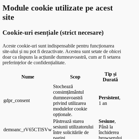
Module cookie utilizate pe acest
site
Cookie-uri esențiale (strict necesare)
Aceste cookie-uri sunt indispensabile pentru funcționarea
site-ului și nu pot fi dezactivate. Acestea sunt setate de obicei
doar ca răspuns la acțiunile dumneavoastră, cum ar fi setarea
preferințelor de confidențialitate.
Tip și
Nume
Scop
Durată
Stochează
consimțământul
dumneavoastră
Persistent
,
gdpr_consent
privind utilizarea
1 an
modulelor cookie
opționale.
Păstrează starea
Sesiune
,
sesiunii utilizatorului
Până la
demoanc_rV65CTlSVw
între solicitările de
închiderea
pagini.
browserului