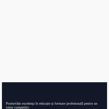
Promovăm excelența în educație și formare profesională pentru un
viitor competitiv.