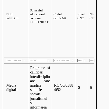
Informații generale
Domeniul
Programe si
Titlul
educațional
Codul
Nivel
calificari
calificării
conform
calificării
CNC
interdisciplin
ISCED 2013 F
are care
Media
implica
RO/06/0388
6
6
digitala
stiintele
/052
sociale,
jurnalismul
si
informarea