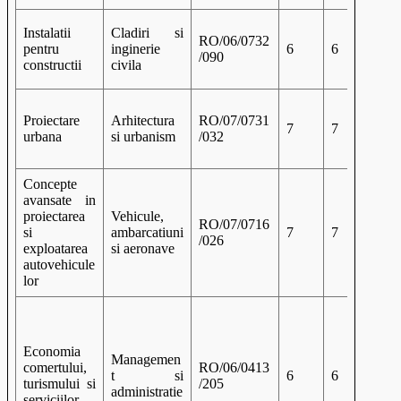
Instalatii
Cladiri si
RO/06/0732
pentru
inginerie
6
6
/090
constructii
civila
Proiectare
Arhitectura
RO/07/0731
7
7
urbana
si urbanism
/032
Concepte
avansate in
proiectarea
Vehicule,
RO/07/0716
si
ambarcatiuni
7
7
/026
exploatarea
si aeronave
autovehicule
lor
Economia
Managemen
comertului,
RO/06/0413
t si
6
6
turismului si
/205
administratie
serviciilor