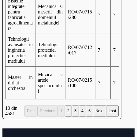
Sisteme
integrate
Mecanica si
pentru
meserii din
RO/07/0715
7
7
fabricatia
domeniul
/280
agroalimenta
metalurgiei
ra
Tehnologii
avansate in
Tehnologia
RO/07/0712
ingineria
protectiei
7
7
/017
protectiei
mediului
mediului
Muzica si
Master in
artele
RO/07/0215
dirijat
7
7
spectacolulu
/100
orchestra
i
10 din
First
Previous
1
2
3
4
5
Next
Last
4581