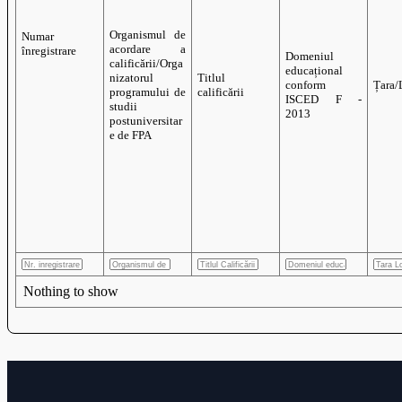
Informații generale educaționale
Organismul de
Numar
acordare a
înregistrare
Domeni
calificării/Orga
educați
nizatorul
Titlul
Nothing to show
confor
programului de
calificării
ISCE
studii
2013
postuniversitar
e de FPA