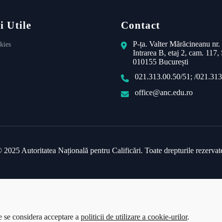
i Utile
Contact
P-ța. Valter Mărăcineanu nr.
kies
Intrarea B, etaj 2, cam. 117, 
010155 București
021.313.00.50/51; /021.313
office@anc.edu.ro
 2025 Autoritatea Națională pentru Calificări. Toate drepturile rezervat
te se considera acceptare a
politicii de utilizare a cookie-urilor
.