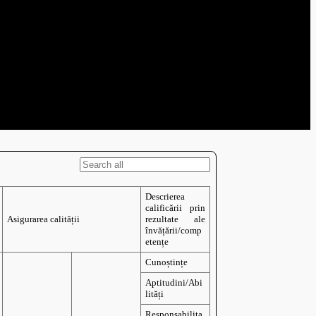
Plan de integritate
prezent)
ări
Reglementari
Registrul evaluatorilor de
S
Acte necesare
competențe
profesionale(2021-2025)