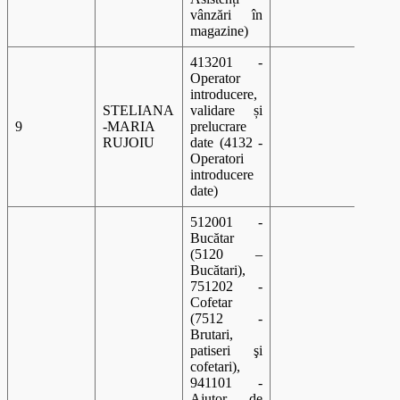
vânzări în
magazine)
413201 -
Operator
introducere,
STELIANA
validare și
9
-MARIA
prelucrare
A 00
RUJOIU
date (4132 -
Operatori
introducere
date)
512001 -
Bucătar
(5120 –
Bucătari),
751202 -
Cofetar
(7512 -
Brutari,
patiseri şi
cofetari),
941101 -
Ajutor de