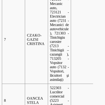
Mecanic
auto,
723121 -
Electrician
auto (7231 -
Mecanici de
autovehicule
), 721303 -
CZAKO-
Tinichigiu
7
GAZSI
A 00
carosier
CRISTINA
(7213 -
Tinichigii –
cazangii ),
713205 -
Vopsitor
auto (7132 -
Vopsitori,
lăcuitori şi
asimilaţi)
522303 -
Lucrător
comercial
OANCEA
8
(5223 -
A 00
STELA
Asistenți