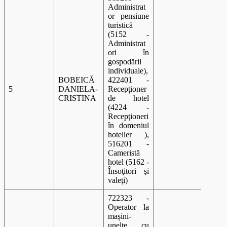
Administrat
or pensiune
turistică
(5152 -
Administrat
ori în
gospodării
individuale),
BOBEICĂ
422401 -
5
DANIELA-
Recepționer
A 00
CRISTINA
de hotel
(4224 -
Recepţioneri
în domeniul
hotelier ),
516201 -
Cameristă
hotel (5162 -
Însoţitori şi
valeţi)
722323 -
Operator la
mașini-
unelte cu