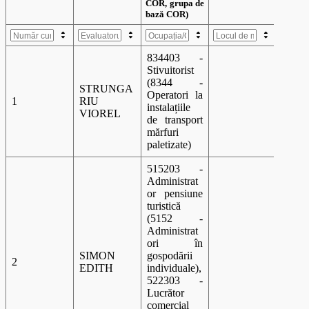
Ocupația/Calif
icarea pentru
834403 -
care poate
Stivuitorist
Evaluatorul
desfășura
(8344 -
de competențe
STRUNGA
activități de
Locul
Operatori la
Număr curent
profesionale
1
RIU
A 00
instalațiile
evaluare de
muncă
VIOREL
(nume,
de transport
competențe
prenume)
mărfuri
(denumire, cod
paletizate)
COR, grupa de
bază COR)
515203 -
Administrat
or pensiune
turistică
(5152 -
Administrat
ori în
SIMON
gospodării
2
A 00
EDITH
individuale),
522303 -
Lucrător
comercial