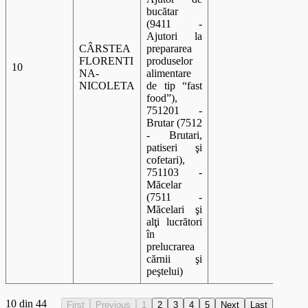
bucătar
(9411 -
Ajutori la
CÂRSTEA
prepararea
FLORENTI
produselor
10
A 00
NA-
alimentare
NICOLETA
de tip “fast
food”),
751201 -
Brutar (7512
- Brutari,
patiseri şi
cofetari),
751103 -
Măcelar
(7511 -
Măcelari şi
alţi lucrători
în
prelucrarea
cărnii şi
peştelui)
10 din 44
First
Previous
1
2
3
4
5
Next
Last