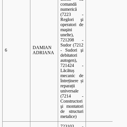
comandă
numerică
(7223 -
Reglori şi
operatori de
maşini
unelte),
721208 -
Sudor (7212
DAMIAN
6
- Sudori şi
A 00
ADRIANA
debitatori
autogen),
721424 -
Lăcătuș
mecanic de
întreținere și
reparații
universale
(7214 -
Constructori
şi montatori
de structuri
metalice)
723103 -