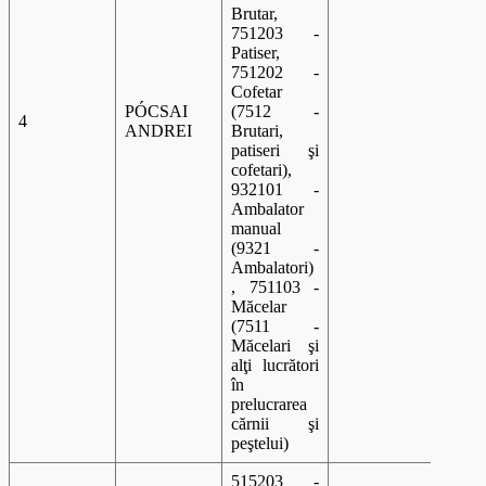
Brutar,
751203 -
Patiser,
751202 -
Cofetar
PÓCSAI
(7512 -
4
A 00
ANDREI
Brutari,
patiseri şi
cofetari),
932101 -
Ambalator
manual
(9321 -
Ambalatori)
, 751103 -
Măcelar
(7511 -
Măcelari şi
alţi lucrători
în
prelucrarea
cărnii şi
peştelui)
515203 -