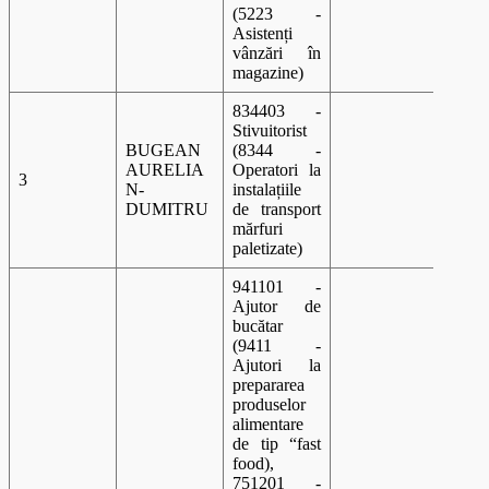
(5223 -
Asistenți
vânzări în
magazine)
834403 -
Stivuitorist
BUGEAN
(8344 -
AURELIA
Operatori la
3
A 00
N-
instalațiile
DUMITRU
de transport
mărfuri
paletizate)
941101 -
Ajutor de
bucătar
(9411 -
Ajutori la
prepararea
produselor
alimentare
de tip “fast
food),
751201 -