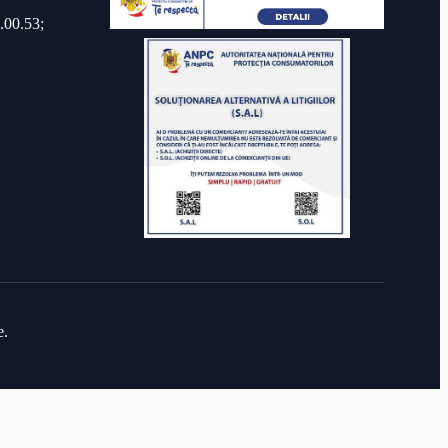
.00.53;
e.