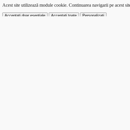
Acest site utilizează module cookie.
Continuarea navigarii pe acest si
Acceptați doar esențiale
Acceptați toate
Personalizați
Puteți modifica în orice moment preferințele privind modulele cookie.
Modificați preferințele
Cookie Preferences
Close modal
Select the types of cookies you want to allow. Essential cookies canno
Essential Cookies
These are necessary for the website to function and cannot be switche