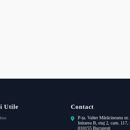
i Utile
Contact
P-ța. Valter Mărăcineanu nr.
kies
Intrarea B, etaj 2, cam. 117, 
010155 București