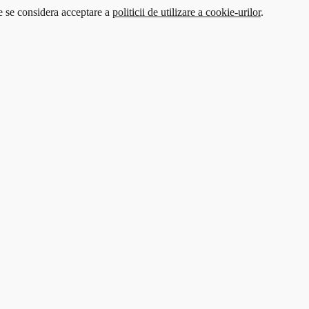
te se considera acceptare a
politicii de utilizare a cookie-urilor
.
t be disabled.
d off.