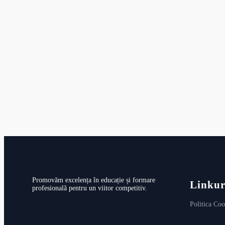
Promovăm excelența în educație și formare
Linkur
profesională pentru un viitor competitiv.
Politica Coo