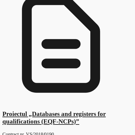
Proiectul „Databases and registers for
qualifications (EQF-NCPs)”
Contract nr. VS/2018/0190