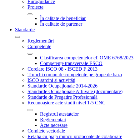
Euroguidance
Proiecte
În calitate de beneficiar
În calitate de partener
Standarde
Reglementări
Competențe
Clasificarea competențelor cf. OME 6768/2023
Competențe transversale ESCO
Corelare ISCO 08 - ISCED F 2013
Trunchi comun de competente pe grupe de baza
ISCO sarcini și activități
Standarde Ocupaționale 2014-2026
Standarde Ocupaționale Arhivate (documentare)
Standarde de Pregatire Profesională
Recunoaștere acte studii nivel 1-5 CNC
Registrul atestatelor
Reglementari
Acte necesare
Comitete sectoriale
Relația cu piața muncii protocoale de colaborare