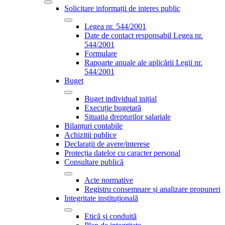
Solicitare informații de interes public
Legea nr. 544/2001
Date de contact responsabil Legea nr.
544/2001
Formulare
Rapoarte anuale ale aplicării Legii nr.
544/2001
Buget
Buget individual inițial
Execuție bugetară
Situatia drepturilor salariale
Bilanțuri contabile
Achizitii publice
Declarații de avere/interese
Protecția datelor cu caracter personal
Consultare publică
Acte normative
Registru consemnare și analizare propuneri
Integritate instituțională
Etică și conduită