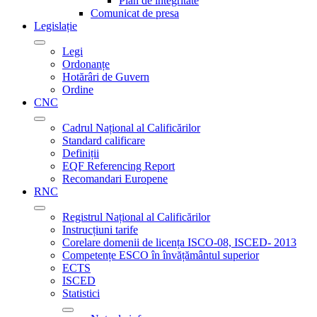
Plan de integritate
Comunicat de presa
Legislație
Legi
Ordonanțe
Hotărâri de Guvern
Ordine
CNC
Cadrul Național al Calificărilor
Standard calificare
Definiții
EQF Referencing Report
Recomandari Europene
RNC
Registrul Național al Calificărilor
Instrucțiuni tarife
Corelare domenii de licența ISCO-08, ISCED- 2013
Competențe ESCO în învățământul superior
ECTS
ISCED
Statistici