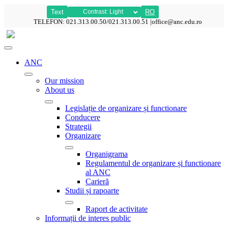
Text
RO
Contrast: Light
TELEFON: 021.313.00.50/021.313.00.51 |office@anc
ANC
Our mission
About us
Legislație de organizare și functionare
Conducere
Strategii
Organizare
Organigrama
Regulamentul de organizare și functionare
al ANC
Carieră
Studii și rapoarte
Raport de activitate
Informații de interes public