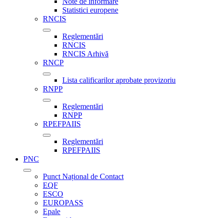
Note de informare
Statistici europene
RNCIS
Reglementări
RNCIS
RNCIS Arhivă
RNCP
Lista calificarilor aprobate provizoriu
RNPP
Reglementări
RNPP
RPEFPAIIS
Reglementări
RPEFPAIIS
PNC
Punct Național de Contact
EQF
ESCO
EUROPASS
Epale