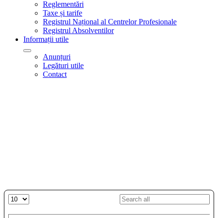
Reglementări
Taxe și tarife
Registrul Național al Centrelor Profesionale
Registrul Absolventilor
Informații utile
Anunțuri
Legături utile
Contact
Registrului programelor de
educație și formare a adulților
din instituțiile de învățământ
superior
RPEFPAIIS