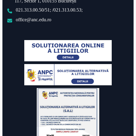
117, Sector 1, 010155 București
021.313.00.50/51; /021.313.00.53;
office@anc.edu.ro