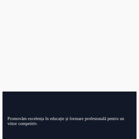
Promovăm excelența în educație și formare profesională pentru un
viitor competitiv.