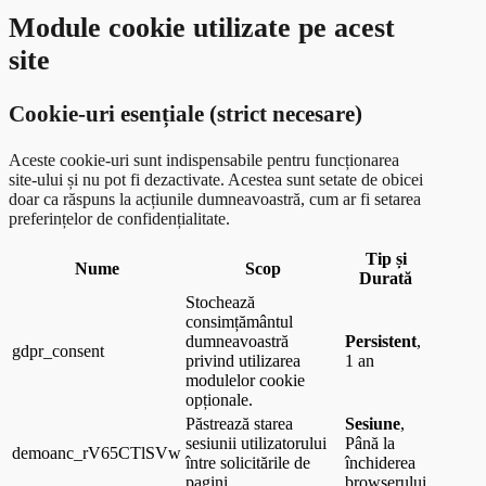
Module cookie utilizate pe acest
site
Cookie-uri esențiale (strict necesare)
Aceste cookie-uri sunt indispensabile pentru funcționarea
site-ului și nu pot fi dezactivate. Acestea sunt setate de obicei
doar ca răspuns la acțiunile dumneavoastră, cum ar fi setarea
preferințelor de confidențialitate.
Tip și
Nume
Scop
Durată
Stochează
consimțământul
dumneavoastră
Persistent
,
gdpr_consent
privind utilizarea
1 an
modulelor cookie
opționale.
Păstrează starea
Sesiune
,
sesiunii utilizatorului
Până la
demoanc_rV65CTlSVw
între solicitările de
închiderea
pagini.
browserului