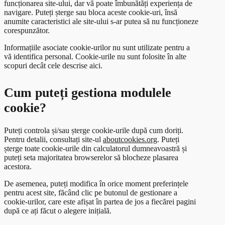
funcționarea site-ului, dar vă poate îmbunătăți experiența de
navigare. Puteți șterge sau bloca aceste cookie-uri, însă
anumite caracteristici ale site-ului s-ar putea să nu funcționeze
corespunzător.
Informațiile asociate cookie-urilor nu sunt utilizate pentru a
vă identifica personal. Cookie-urile nu sunt folosite în alte
scopuri decât cele descrise aici.
Cum puteți gestiona modulele
cookie?
Puteți controla și/sau șterge cookie-urile după cum doriți.
Pentru detalii, consultați site-ul
aboutcookies.org
. Puteți
șterge toate cookie-urile din calculatorul dumneavoastră și
puteți seta majoritatea browserelor să blocheze plasarea
acestora.
De asemenea, puteți modifica în orice moment preferințele
pentru acest site, făcând clic pe butonul de gestionare a
cookie-urilor, care este afișat în partea de jos a fiecărei pagini
după ce ați făcut o alegere inițială.