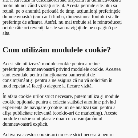
Statistici
Euroguidance
ISCO sarcini și activități
Tarife
Registrul Național al Centrelor Profesionale
Legături utile
Consultare publică
mobil atunci când vizitați site-ul. Acesta permite site-ului să
rețină, pe o anumită perioadă de timp, acțiunile și preferințele
RNCIS
Proiecte
Standarde Ocupaționale 2014-2026
Programe de formare
Registrul Absolventilor
Contact
Integritate instituțională
Note de informare
Acte normative
dumneavoastră (cum ar fi limba, dimensiunea fontului și alte
preferințe de afișare). Astfel, nu mai trebuie să le reintroduceți
RNCP
Standarde Ocupaționale Arhivate (documentare)
Registre
Comunicat de presa
Statistici europene
Reglementări
În calitate de beneficiar
Specialist în sisteme de calificare
Registru consemnare și analizare propuneri
Etică și conduită
ori de câte ori reveniți la site sau navigați de pe o pagină pe
alta.
RNPP
Standarde de Pregatire Profesională
RNCIS
Lista calificarilor aprobate provizoriu
În calitate de partener
Evaluator de evaluator
Registrul specialiștilor în sisteme de calificare
Plan de integritate
RPEFPAIIS
Recunoaștere acte studii nivel 1-5 CNC
RNCIS Arhivă
Reglementări
Evaluator extern
Registrul evaluatorilor de evaluatori
Cum utilizăm modulele cookie?
Comitete sectoriale
RNPP
Reglementări
Registrul atestatelor
Evaluator de competențe profesionale
Registrul evaluatorilor externi
Registrul evaluatorilor de competențe profesionale
Acest site utilizează module cookie pentru a reține
Relația cu piața muncii protocoale de colaborare
RPEFPAIIS
Reglementari
Centru competențe digitale
(2026-prezent)
preferințele dumneavoastră privind modulele cookie. Acestea
Registrul evaluatorilor de competențe
sunt esențiale pentru funcționarea bannerului de
Standarde Ocupaționale
Acte necesare
profesionale(2021-2025)
consimțământ și pentru a ne asigura că nu vă solicităm în
mod repetat să faceți o alegere la fiecare vizită.
În afara cookie-urilor strict necesare, putem utiliza și module
cookie opționale pentru a colecta statistici anonime privind
experiența de navigare (cookie-uri de analiză) sau pentru a
afișa publicitate relevantă (cookie-uri de marketing). Aceste
module cookie sunt plasate doar cu consimțământul
dumneavoastră explicit.
Activarea acestor cookie-uri nu este strict necesară pentru