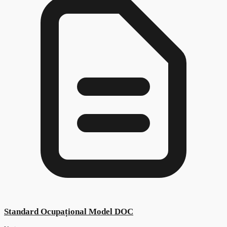
Lista standardelor ocupaționale aprobate în an
care intră sub incidența arhivării în anul 2025
Vezi