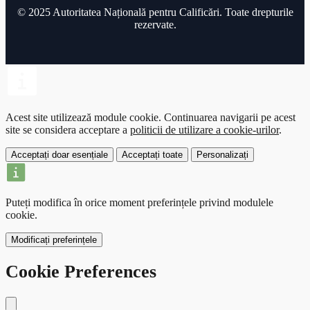
LISTA ocupațiilor elementare pentru care se p
© 2025 Autoritatea Națională pentru Calificări. Toate drepturile
rezervate.
programe de calificare de nivel 1 – Anexă la Or
2495/2018
Vezi
Acest site utilizează module cookie.
Continuarea navigarii pe acest
site se considera acceptare a
politicii de utilizare a cookie-urilor
.
Acceptați doar esențiale
Acceptați toate
Personalizați
Puteți modifica în orice moment preferințele privind modulele
cookie.
Modificați preferințele
Cookie Preferences
Close modal