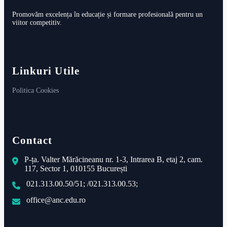
Promovăm excelența în educație și formare profesională pentru un
viitor competitiv.
Linkuri Utile
Politica Cookies
Decizia nr.267/18.07.2024
Contact
Vezi
P-ța. Valter Mărăcineanu nr. 1-3, Intrarea B, etaj 2, cam.
117, Sector 1, 010155 București
021.313.00.50/51; /021.313.00.53;
office@anc.edu.ro