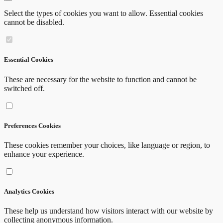
Select the types of cookies you want to allow. Essential cookies
cannot be disabled.
Essential Cookies
These are necessary for the website to function and cannot be
switched off.
Preferences Cookies
LISTA ocupațiilor elementare care nu se regase
These cookies remember your choices, like language or region, to
Anexa la Ordinul nr. 2495/2018
enhance your experience.
Vezi
Analytics Cookies
These help us understand how visitors interact with our website by
collecting anonymous information.